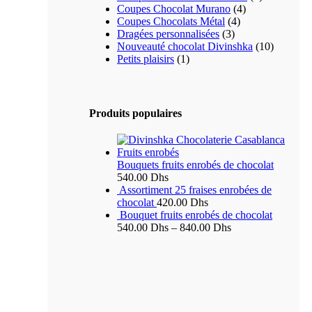
Coupes Chocolat Murano
(4)
Coupes Chocolats Métal
(4)
Dragées personnalisées
(3)
Nouveauté chocolat Divinshka
(10)
Petits plaisirs
(1)
Produits populaires
Bouquets fruits enrobés de chocolat
540.00
Dhs
Assortiment 25 fraises enrobées de
chocolat
420.00
Dhs
Bouquet fruits enrobés de chocolat
540.00
Dhs
–
840.00
Dhs