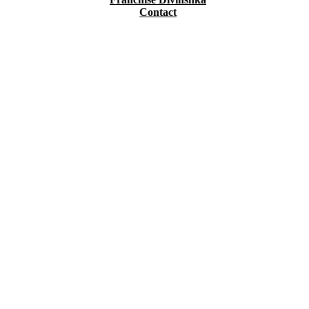
Contact
Dragées personnalisées
Accueil
E-Boutique
Dragées personnalisées