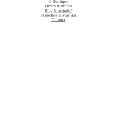
E-Boutique
Offres d’emlpoi
Blog & actualité
Franchise Divinshka
Contact
e Chocolat Murano
Home
E-Boutique
Coupe Chocolat Murano