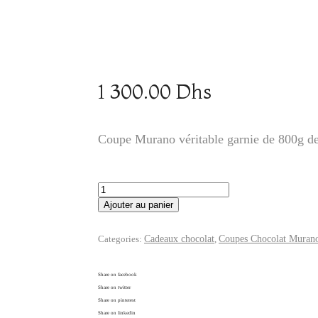
1 300.00
Dhs
Coupe Murano véritable garnie de 800g de 
quantité
de
Ajouter au panier
Coupe
Chocolat
Murano
Categories:
Cadeaux chocolat
,
Coupes Chocolat Muran
Share on facebook
Share on twitter
Share on pinterest
Share on linkedin