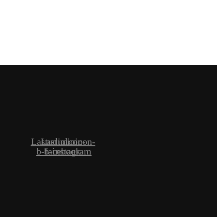
Lastudioicon-
Lastudioicon-
b-facebook
b-instagram